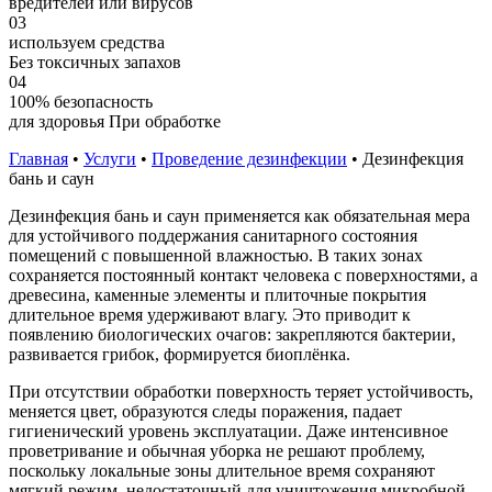
вредителей или вирусов
03
используем средства
Без токсичных запахов
04
100% безопасность
для здоровья При обработке
Главная
•
Услуги
•
Проведение дезинфекции
•
Дезинфекция
бань и саун
Дезинфекция бань и саун применяется как обязательная мера
для устойчивого поддержания санитарного состояния
помещений с повышенной влажностью. В таких зонах
сохраняется постоянный контакт человека с поверхностями, а
древесина, каменные элементы и плиточные покрытия
длительное время удерживают влагу. Это приводит к
появлению биологических очагов: закрепляются бактерии,
развивается грибок, формируется биоплёнка.
При отсутствии обработки поверхность теряет устойчивость,
меняется цвет, образуются следы поражения, падает
гигиенический уровень эксплуатации. Даже интенсивное
проветривание и обычная уборка не решают проблему,
поскольку локальные зоны длительное время сохраняют
мягкий режим, недостаточный для уничтожения микробной