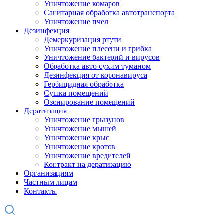
Уничтожение комаров
Санитарная обработка автотранспорта
Уничтожение пчел
Дезинфекция
Демеркуризация ртути
Уничтожение плесени и грибка
Уничтожение бактерий и вирусов
Обработка авто сухим туманом
Дезинфекция от коронавируса
Гербицидная обработка
Сушка помещений
Озонирование помещений
Дератизация
Уничтожение грызунов
Уничтожение мышей
Уничтожение крыс
Уничтожение кротов
Уничтожение вредителей
Контракт на дератизацию
Организациям
Частным лицам
Контакты