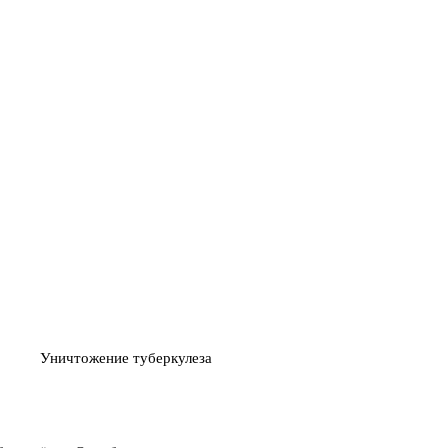
НИЧТОЖЕНИЕ
ИСПОЛЬЗУЕМ СРЕДСТВА
03
Й ИЛИ ВИРУСОВ
БЕЗ ТОКСИЧНЫХ ЗАПАХО
Уничтожение туберкулеза