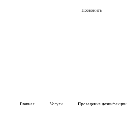
Вызвать службу
Позвонить
01
ГАРАНТИЯ 1 ГОД
ПОЛНОЕ У
02
ВРЕДИТЕЛЕ
Главная
Услуги
Проведение дезинфекции