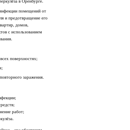
еркулёза в Оренбурге.
зинфекции помещений от
ля и предотвращение его
вартир, домов,
тов с использованием
вания.
всех поверхностях;
м;
повторного заражения.
нфекции;
редств;
нение работ;
кулёза.