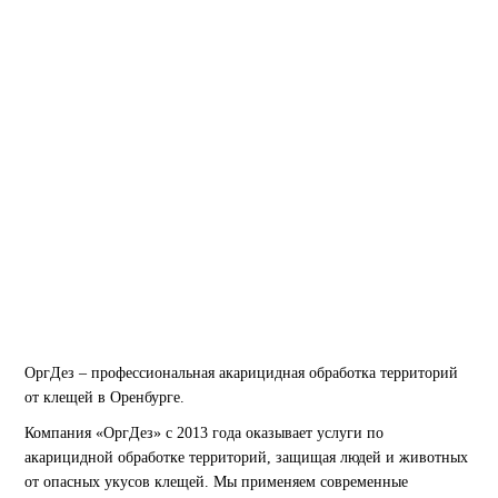
после первой обработки.
Вызвать службу
Позвонить
01
02
ПОЛНОЕ УНИЧТ
ГАРАНТИЯ 1 ГОД
ВРЕДИТЕЛЕЙ ИЛ
ОргДез – профессиональная акарицидная обработка территорий
от клещей в Оренбурге.
Компания «ОргДез» с 2013 года оказывает услуги по
акарицидной обработке территорий, защищая людей и животных
от опасных укусов клещей. Мы применяем современные