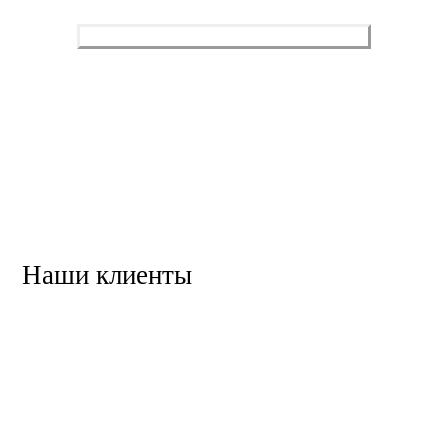
Оставить заявку
Нажимая, вы разрешаете обработку персональных данных
и соглашаетесь с
политикой конфиденциальности
.
Наши клиенты